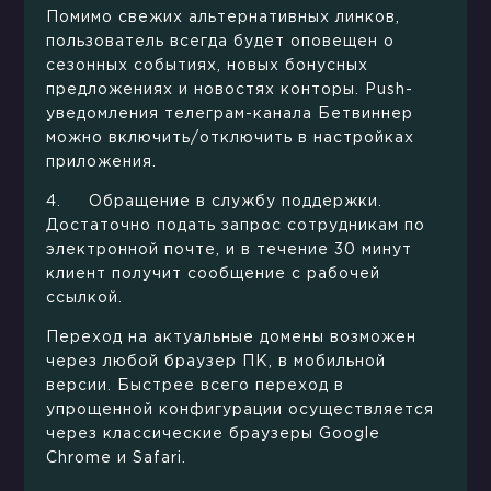
Помимо свежих альтернативных линков,
пользователь всегда будет оповещен о
сезонных событиях, новых бонусных
предложениях и новостях конторы. Push-
уведомления телеграм-канала Бетвиннер
можно включить/отключить в настройках
приложения.
4. Обращение в службу поддержки.
Достаточно подать запрос сотрудникам по
электронной почте, и в течение 30 минут
клиент получит сообщение с рабочей
ссылкой.
Переход на актуальные домены возможен
через любой браузер ПК, в мобильной
версии. Быстрее всего переход в
упрощенной конфигурации осуществляется
через классические браузеры Google
Chrome и Safari.