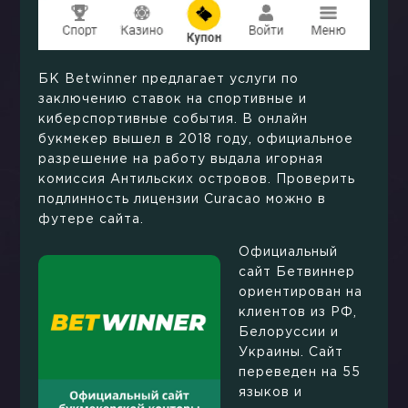
БК Betwinner предлагает услуги по
заключению ставок на спортивные и
киберспортивные события. В онлайн
букмекер вышел в 2018 году, официальное
разрешение на работу выдала игорная
комиссия Антильских островов. Проверить
подлинность лицензии Curacao можно в
футере сайта.
Официальный
сайт Бетвиннер
ориентирован на
клиентов из РФ,
Белоруссии и
Украины. Сайт
переведен на 55
языков и