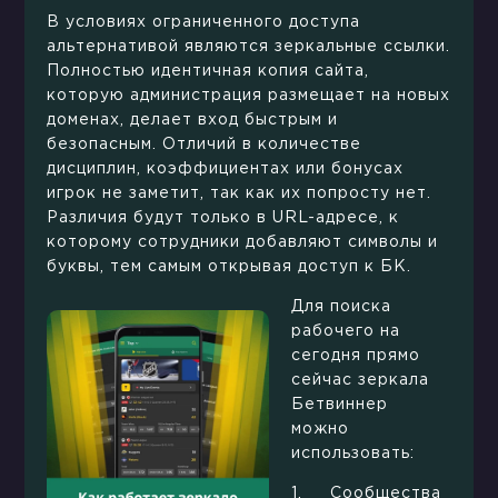
В условиях ограниченного доступа
альтернативой являются зеркальные ссылки.
Полностью идентичная копия сайта,
которую администрация размещает на новых
доменах, делает вход быстрым и
безопасным. Отличий в количестве
дисциплин, коэффициентах или бонусах
игрок не заметит, так как их попросту нет.
Различия будут только в URL-адресе, к
которому сотрудники добавляют символы и
буквы, тем самым открывая доступ к БК.
Для поиска
рабочего на
сегодня прямо
сейчас зеркала
Бетвиннер
можно
использовать:
1. Сообщества