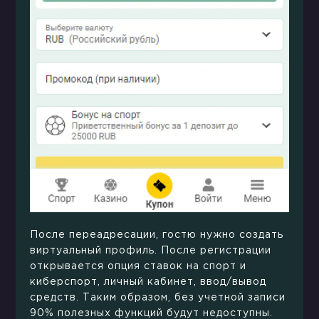
После переадресации, гостю нужно создать
виртуальный профиль. После регистрации
открывается опция ставок на спорт и
киберспорт, личный кабинет, ввод/вывод
средств. Таким образом, без учетной записи
90% полезных функций будут недоступны.