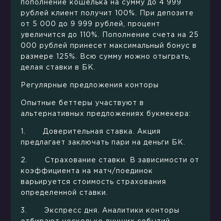
пополнение кошелька на сумму до 4 999
рублей клиент получит 100%. При депозите
от 5 000 до 9 999 рублей, процент
увеличится до 110%. Пополнение счета на 25
000 рублей принесет максимальный бонус в
размере 125%. Всю сумму можно отыграть,
делая ставки в БК.
Регулярные предложения конторы
Опытные беттеры участвуют в
альтернативных предложениях букмекера:
1. Доверительная ставка. Акция
предлагает заключать пари на деньги БК.
2. Страхование ставки. В зависимости от
коэффициента на матч/поединок
варьируется стоимость страхования
определенной ставки.
3. Экспресс дня. Аналитики конторы