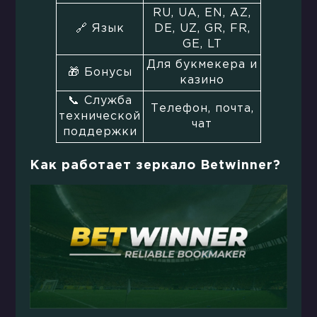
RU, UA, EN, AZ,
🔗 Язык
DE, UZ, GR, FR,
GE, LT
Для букмекера и
🎁 Бонусы
казино
📞 Служба
Телефон, почта,
технической
чат
поддержки
Как работает зеркало Betwinner?