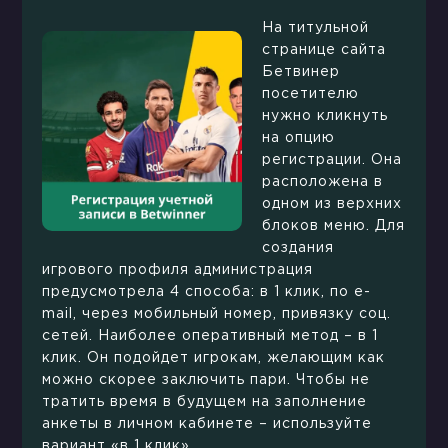
На титульной
странице сайта
Бетвинер
посетителю
нужно кликнуть
на опцию
регистрации. Она
расположена в
одном из верхних
блоков меню. Для
создания
игрового профиля администрация
предусмотрела 4 способа: в 1 клик, по e-
mail, через мобильный номер, привязку соц.
сетей. Наиболее оперативный метод – в 1
клик. Он подойдет игрокам, желающим как
можно скорее заключить пари. Чтобы не
тратить время в будущем на заполнение
анкеты в личном кабинете – используйте
вариант «в 1 клик».