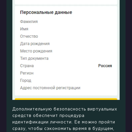
Дополнительную безопасность виртуальных
средств обеспечит процедура
идентификации личности. Ее можно пройти
сразу, чтобы сэкономить время в будущем,