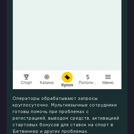
Операторы обрабатывают запросы
круглосуточно. Мультиязычные сотрудники
готовы помочь при проблемах с
регистрацией, выводом средств, активацией
стартовых бонусов для ставок на спорт в
Бетвиннер и других проблемах.