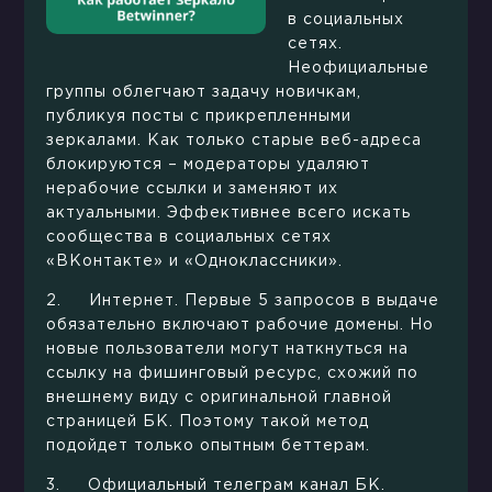
в социальных
сетях.
Неофициальные
группы облегчают задачу новичкам,
публикуя посты с прикрепленными
зеркалами. Как только старые веб-адреса
блокируются – модераторы удаляют
нерабочие ссылки и заменяют их
актуальными. Эффективнее всего искать
сообщества в социальных сетях
«ВКонтакте» и «Одноклассники».
2. Интернет. Первые 5 запросов в выдаче
обязательно включают рабочие домены. Но
новые пользователи могут наткнуться на
ссылку на фишинговый ресурс, схожий по
внешнему виду с оригинальной главной
страницей БК. Поэтому такой метод
подойдет только опытным беттерам.
3. Официальный телеграм канал БК.