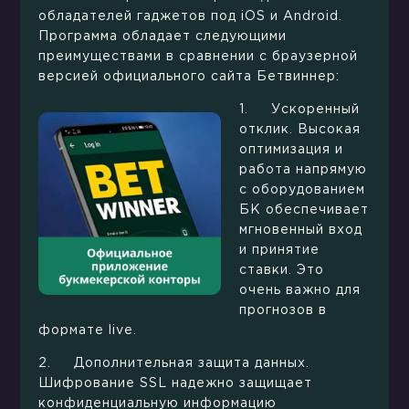
обладателей гаджетов под iOS и Android.
Программа обладает следующими
преимуществами в сравнении с браузерной
версией официального сайта Бетвиннер:
1. Ускоренный
отклик. Высокая
оптимизация и
работа напрямую
с оборудованием
БК обеспечивает
мгновенный вход
и принятие
ставки. Это
очень важно для
прогнозов в
формате live.
2. Дополнительная защита данных.
Шифрование SSL надежно защищает
конфиденциальную информацию